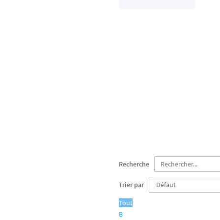
Documents plani
Recherche
Trier par
Tout
B