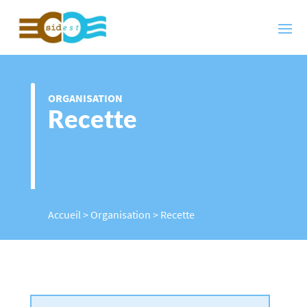
ORGANISATION
Recette
Accueil
>
Organisation
>
Recette