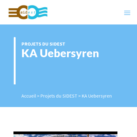
PROJETS DU SIDEST
KA Uebersyren
Accueil
>
Projets du SIDEST
>
KA Uebersyren